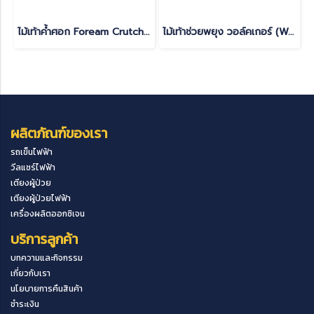
ไม้เท้าค้ำศอก Foream Crutches ปรับระดับได้
ไม้เท้าช่วยพยุง วอล์คเกอร์ (Walker) แบบ 4 ขา พับได้
ผลิตภัณฑ์ของเรา
รถเข็นไฟฟ้า
วีลแชร์ไฟฟ้า
เตียงผู้ป่วย
เตียงผู้ป่วยไฟฟ้า
เครื่องผลิตออกซิเจน
บริการลูกค้า
บทความและกิจกรรม
เกี่ยวกับเรา
นโยบายการคืนสินค้า
ชำระเงิน