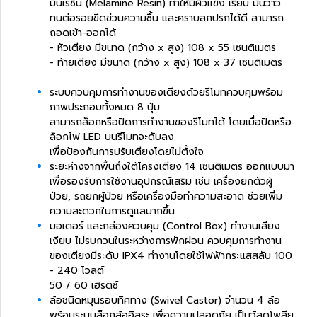
มีนเรซิน (Melamine Resin) ทำให้มีผิวแข็ง เรียบ มันวาว
ทนต่อรอยขีดข่วนความชื้น และคราบสกปรกได้ดี สามารถ
ถอดเข้า-ออกได้
- หัวเตียง มีขนาด (กว้าง x สูง) 108 x 55 เซนติเมตร
- ท้ายเตียง มีขนาด (กว้าง x สูง) 108 x 37 เซนติเมตร
ระบบควบคุมการทำงานของเตียงด้วยรีโมทควบคุมพร้อม
ภาพประกอบทั้งหมด 8 ปุ่ม
สามารถล็อกหรือปิดการทำงานของรีโมทได้ โดยเมื่อปิดหรือ
ล็อกไฟ LED บนรีโมทจะดับลง
เพื่อป้องกันการปรับเตียงโดยไม่ตั้งใจ
ระยะห่างจากพื้นถึงใต้โครงเตียง 14 เซนติเมตร ออกแบบมา
เพื่อรองรับการใช้งานอุปกรณ์เสริม เช่น เครื่องยกตัวผู้
ป่วย, รถยกผู้ป่วย หรือเครื่องมือทำความสะอาด ช่วยเพิ่ม
ความสะดวกในการดูแลมากขึ้น
มอเตอร์ และกล่องควบคุม (Control Box) ทำงานเสียง
เงียบ ไม่รบกวนในระหว่างการพักผ่อน ควบคุมการทำงาน
ของเตียงมีระดับ IPX4 ทำงานโดยใช้ไฟฟ้ากระแสสลับ 100
- 240 โวลต์
50 / 60 เฮิรตซ์
ล้อชนิดหมุนรอบทิศทาง (Swivel Castor) จำนวน 4 ล้อ
พร้อมระบบล็อกล้ออิสระ เพื่อความปลอดภัย เป็นวัสดุโพลียู