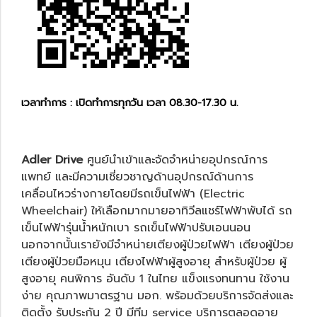
เวลาทำการ : เปิดทำการทุกวัน เวลา 08.30-17.30 น.
Adler Drive
ศูนย์นำเข้าและจัดจำหน่ายอุปกรณ์การ
แพทย์ และมีความเชี่ยวชาญด้านอุปกรณ์ด้านการ
เคลื่อนไหวร่างกายโดยมีรถเข็นไฟฟ้า (Electric
Wheelchair) ให้เลือกมากมายอาทิ
วีลแชร์ไฟฟ้าพับได้
รถ
เข็นไฟฟ้ารุ่นน้ำหนักเบา
รถเข็นไฟฟ้าปรับเอนนอน
นอกจากนั้นเรายังมีจำหน่าย
เตียงผู้ป่วยไฟฟ้า
เตียงผู้ป่วย
เตียงผู้ป่วยมือหมุน
เตียงไฟฟ้าผู้สูงอายุ
สำหรับผู้ป่วย ผู้
สูงอายุ คนพิการ อันดับ 1 ในไทย แข็งแรงทนทาน ใช้งาน
ง่าย คุณภาพมาตรฐาน มอก. พร้อมด้วยบริการจัดส่งและ
ติดตั้ง รับประกัน 2 ปี มีทีม service บริการตลอดอายุ