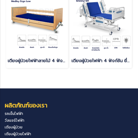
เตียงผู้ป่วยไฟฟ้าลายไม้ 4 ฟังก์ชั่น (USA) ยี่ห้อ Invacare รุ่น Medley Ergo Low
เตียงผู้ป่วยไฟฟ้า 4 ฟังก์ชัน ยี่ห้อ Caretek รุ่นปีกนก Snowy - S4
ผลิตภัณฑ์ของเรา
รถเข็นไฟฟ้า
วีลแชร์ไฟฟ้า
เตียงผู้ป่วย
เตียงผู้ป่วยไฟฟ้า