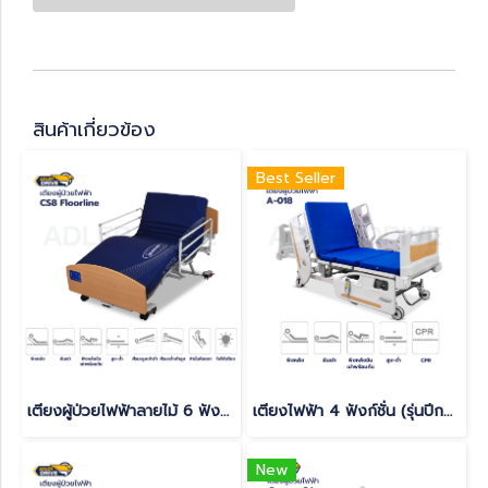
สินค้าเกี่ยวข้อง
Best Seller
เตียงผู้ป่วยไฟฟ้าลายไม้ 6 ฟังก์ชั่นยี่ห้อ Invacare รุ่น CS8
เตียงไฟฟ้า 4 ฟังก์ชั่น (รุ่นปีกนก) Jolie Brown มีปุ่มกดฟังก์ชันที่ราวข้างเตียง
New