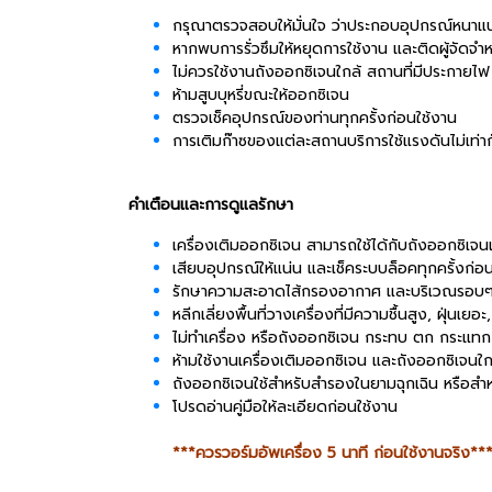
กรุณาตรวจสอบให้มั่นใจ ว่าประกอบอุปกรณ์หนาแน่น
หากพบการรั่วซึมให้หยุดการใช้งาน และติดผู้จัดจำห
ไม่ควรใช้งานถังออกซิเจนใกล้ สถานที่มีประกายไฟ
ห้ามสูบบุหรี่ขณะให้ออกซิเจน
ตรวจเช็คอุปกรณ์ของท่านทุกครั้งก่อนใช้งาน
การเติมก๊าซของแต่ละสถานบริการใช้แรงดันไม่เท่าก
คำเตือนและการดูแลรักษา
เครื่องเติมออกซิเจน สามารถใช้ได้กับถังออกซิเจนแ
เสียบอุปกรณ์ให้แน่น และเช็คระบบล็อคทุกครั้งก่อ
รักษาความสะอาดไส้กรองอากาศ และบริเวณรอบๆตัว
หลีกเลี่ยงพื้นที่วางเครื่องที่มีความชื้นสูง, ฝุ่นเ
ไม่ทำเครื่อง หรือถังออกซิเจน กระทบ ตก กระแทก 
ห้ามใช้งานเครื่องเติมออกซิเจน และถังออกซิเจนใก
ถังออกซิเจนใช้สำหรับสำรองในยามฉุกเฉิน หรือส
โปรดอ่านคู่มือให้ละเอียดก่อนใช้งาน
***ควรวอร์มอัพเครื่อง 5 นาที ก่อนใช้งานจริง**