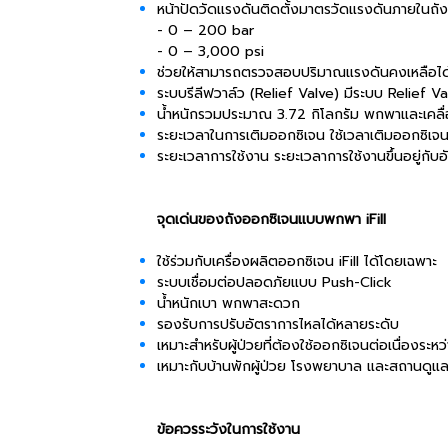
หน้าปัดวัดแรงดันติดตั้งมาตรวัดแรงดันภายในถัง 
- 0 – 200 bar
- 0 – 3,000 psi
ช่วยให้สามารถตรวจสอบปริมาณแรงดันคงเหลือได
ระบบรีลีฟวาล์ว (Relief Valve) มีระบบ Relief V
น้ำหนักรวมประมาณ 3.72 กิโลกรัม พกพาและเคลื
ระยะเวลาในการเติมออกซิเจน ใช้เวลาเติมออกซิเจ
ระยะเวลาการใช้งาน ระยะเวลาการใช้งานขึ้นอยู่กับอ
จุดเด่นของถังออกซิเจนแบบพกพา iFill
ใช้ร่วมกับเครื่องผลิตออกซิเจน iFill ได้โดยเฉพาะ
ระบบเชื่อมต่อปลอดภัยแบบ Push-Click
น้ำหนักเบา พกพาสะดวก
รองรับการปรับอัตราการไหลได้หลายระดับ
เหมาะสำหรับผู้ป่วยที่ต้องใช้ออกซิเจนต่อเนื่องระหว
เหมาะกับบ้านพักผู้ป่วย โรงพยาบาล และสถานดูแลผ
ข้อควรระวังในการใช้งาน