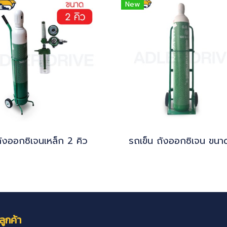
New
ังออกซิเจนเหล็ก 2 คิว
ลูกค้า