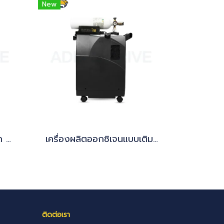
New
รถเข็น ถังออกซิเจน ขนาด 6 คิว
เครื่องผลิตออกซิเจนแบบเติมถัง Devilbiss iFill 535I พร้อมถังออกซิเจน Set
ติดต่อเรา