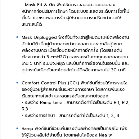
- Mask Fit & Go ฟังก์ชันตรวจสอบความแน่นของ
หน้ากากก่อนเริ่มการรักษา โดยระบบจะแสดงระดับการรั่วที่ไม่
ตั้งใจ และหากพบการรั่ว ผู้ใช้งานสามารถปรับหน้ากากให้
เหมาะสมได้
Mask Unplugged ฟังก์ชันที่จะเข้าสู่โหมดประหยัดพลังงาน
อัตโนมัติ เมื่อผู้ป่วยถอดหน้ากากออก และจะกลับสู่โหมด
พลังงานปกติ เมื่อเชื่อมต่อหน้ากากอีกครั้ง (โดยแรงดัน
ต้องมากกว่า 3 cmH2O) และหากหน้ากากถูกถอดออกนาน
เกิน 5 นาที ระบบจะหยุด และบันทึกการใช้งานในรอบนั้น และ
อุปกรณ์จะปิดตัวเองโดยอัตโนมัติหลังจากผ่านไป 30 นาที
Comfort Control Plus (CC+) ฟังก์ชันที่ช่วยให้การหายใจ
ของผู้ป่วยรู้สึกสบายขึ้นระหว่างการรักษา โดยการเพิ่มแรง
ดันขณะหายใจเข้า และลดแรงดันขณะหายใจออก
- ระหว่าง Ramp time : สามารถตั้งค่าได้เป็นระดับ R.1, R.2,
R.3
- ระหว่างการรักษา : สามารถตั้งค่าได้เป็นระดับ 1, 2, 3
Ramp ฟังก์ชันที่ช่วยเพิ่มแรงดันอย่างค่อยเป็นค่อยไป เพื่อ
ให้ผู้ป่วยหลับได้ง่ายขึ้น โดยเทคโนโลยีของ Nea จะ