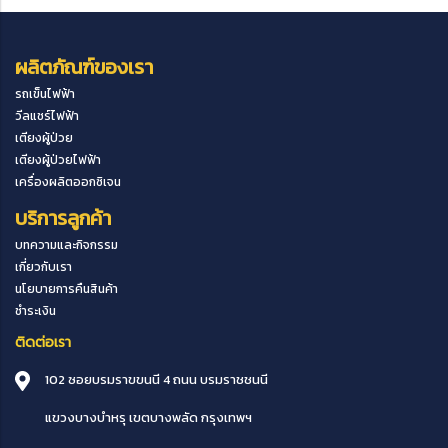
ผลิตภัณฑ์ของเรา
รถเข็นไฟฟ้า
วีลแชร์ไฟฟ้า
เตียงผู้ป่วย
เตียงผู้ป่วยไฟฟ้า
เครื่องผลิตออกซิเจน
บริการลูกค้า
บทความและกิจกรรม
เกี่ยวกับเรา
นโยบายการคืนสินค้า
ชำระเงิน
ติดต่อเรา
102 ซอยบรมราขขนนี 4 ถนน บรมราชชนนี
แขวงบางบำหรุ
เขตบางพลัด
กรุงเทพฯ