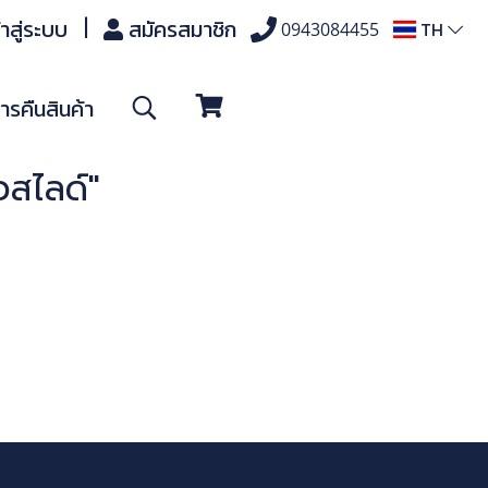
้าสู่ระบบ
สมัครสมาชิก
TH
0943084455
รคืนสินค้า
วสไลด์"