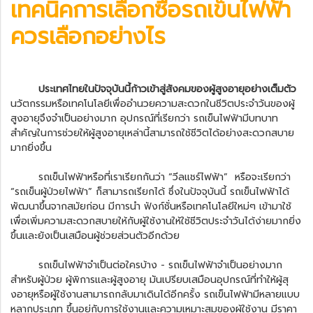
เทคนิคการเลือกซื้อ
รถเข็นไฟฟ้า
ควรเลือกอย่างไร
ประเทศไทยในปัจจุบันนี้ก้าวเข้าสู่สังคมของผู้สูงอายุอย่างเต็มตัว
นวัตกรรมหรือเทคโนโลยีเพื่ออำนวยความสะดวกในชีวิตประจำวันของผู้
สูงอายุจึงจำเป็นอย่างมาก อุปกรณ์ที่เรียกว่า
รถเข็นไฟฟ้า
มีบทบาท
สำคัญในการช่วยให้ผู้สูงอายุเหล่านี้สามารถใช้ชีวิตได้อย่างสะดวกสบาย
มากยิ่งขึ้น
รถเข็นไฟฟ้าหรือที่เราเรียกกันว่า “
วีลแชร์ไฟฟ้า
” หรือจะเรียกว่า
“รถเข็นผู้ป่วยไฟฟ้า” ก็สามารถเรียกได้ ซึ่งในปัจจุบันนี้ รถเข็นไฟฟ้าได้
พัฒนาขึ้นจากสมัยก่อน มีการนำ ฟังก์ชั่นหรือเทคโนโลยีใหม่ๆ เข้ามาใช้
เพื่อเพิ่มความสะดวกสบายให้กับผู้ใช้งานให้ใช้ชีวิตประจำวันได้ง่ายมากยิ่ง
ขึ้นและยังเป็นเสมือนผู้ช่วยส่วนตัวอีกด้วย
รถเข็นไฟฟ้าจำเป็นต่อใครบ้าง - รถเข็นไฟฟ้าจำเป็นอย่างมาก
สำหรับผู้ป่วย ผู้พิการและผู้สูงอายุ มันเปรียบเสมือนอุปกรณ์ที่ทำให้ผู้สุ
งอายุหรือผู้ใช้งานสามารถกลับมาเดินได้อีกครั้ง รถเข็นไฟฟ้ามีหลายแบบ
หลากประเภท ขึ้นอยู่กับการใช้งานและความเหมาะสมของผู้ใช้งาน มีราคา