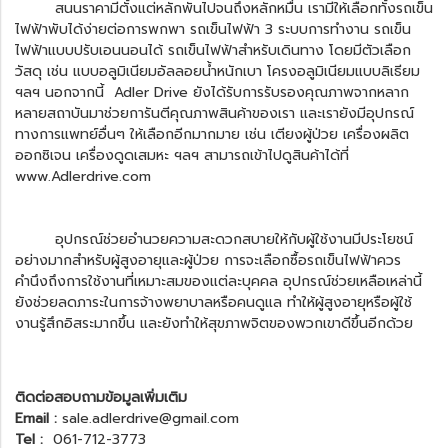
สนนราคามีตั้งแต่หลักพันไปจนถึงหลักหมื่น เรามีให้เลือกทั้ง
รถเข็น
ไฟฟ้าพับได้
ง่ายต่อการพกพา
รถเข็นไฟฟ้า
3 ระบบการทำงาน
รถเข็น
ไฟฟ้า
แบบปรับเอนนอนได้ รถเข็นไฟฟ้าสำหรับเดินทาง โดยมีตัวเลือก
วัสดุ เช่น แบบอลูมิเนียมอัลลอยน้ำหนักเบา โครงอลูมิเนียมแบบลิเธียม
ฯลฯ นอกจากนี้ Adler Drive ยังได้รับการรับรองคุณภาพจากหลาก
หลายสถาบันมาช่วยการันตีคุณภาพสินค้าของเรา และเรายังมีอุปกรณ์
ทางการแพทย์อื่นๆ ให้เลือกอีกมากมาย เช่น เตียงผู้ป่วย เครื่องผลิต
ออกซิเจน เครื่องดูดเสมหะ ฯลฯ สามารถเข้าไปดูสินค้าได้ที่
www.Adlerdrive.com
อุปกรณ์ช่วยอำนวยความสะดวกสบายให้กับผู้ใช้งานมีประโยชน์
อย่างมากสำหรับผู้สูงอายุและผู้ป่วย การจะเลือกซื้อรถเข็นไฟฟ้าควร
คำนึงถึงการใช้งานที่เหมาะสมของแต่ละบุคคล อุปกรณ์ช่วยเหลือเหล่านี้
ยังช่วยลดภาระในการจ้างพยาบาลหรือคนดูแล ทำให้ผู้สูงอายุหรือผู้ใช้
งานรู้สึกอิสระมากขึ้น และยังทำให้สุขภาพจิตของพวกเขาดีขึ้นอีกด้วย
ติดต่อสอบถามข้อมูลเพิ่มเติม
Email :
sale.adlerdrive@gmail.com
Tel :
061-712-3773