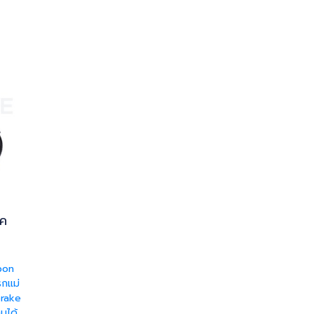
ิค
bon
กแม่
brake
นได้