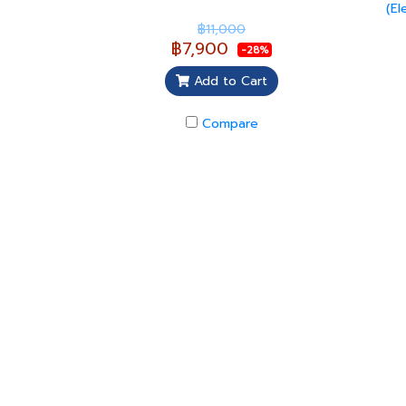
(El
฿11,000
฿7,900
-28%
Add to Cart
Compare