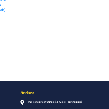
อ
air)
ติดต่อเรา
102 ซอยบรมราขขนนี 4 ถนน บรมราชชนนี