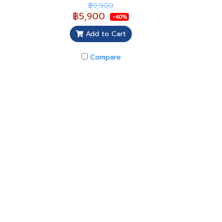
฿9,900
฿5,900
-40%
Add to Cart
Compare