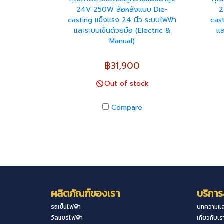
24V 250W ล้อหลังแบบ Die-
2
casting แข็งแรง 24 นิ้ว ระบบไฟฟ้า
cast
และระบบเข็นด้วยมือ (Electric &
แล
Manual)
฿31,900
Out of stock
Compare
ผลิตภัณฑ์ของเรา
บริการ
รถเข็นไฟฟ้า
บทความแล
วีลแชร์ไฟฟ้า
เกี่ยวกับเร