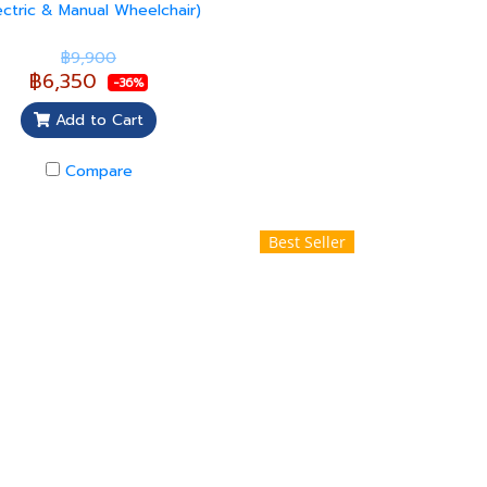
ectric & Manual Wheelchair)
฿9,900
฿6,350
-36%
Add to Cart
Compare
Best Seller