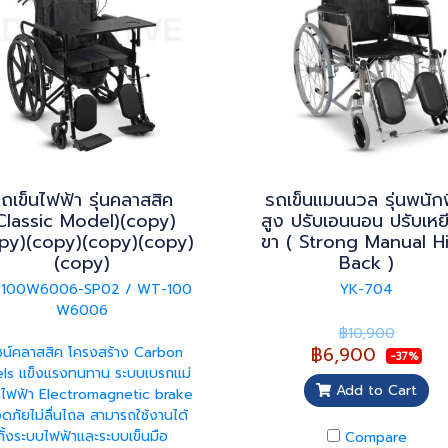
ถเข็นไฟฟ้า รุ่นคลาสสิค
รถเข็นแมนนวล รุ่นพนัก
Classic Model)(copy)
สูง ปรับเอนนอน ปรับเหย
py)(copy)(copy)(copy)
ขา ( Strong Manual H
(copy)
Back )
100W6006-SP02 / WT-100
YK-704
W6006
฿10,900
฿6,900
ไซน์คลาสสิค โครงสร้าง Carbon
-37%
els แข็งแรงทนทาน ระบบเบรกแม่
Add to Cart
กไฟฟ้า Electromagnetic brake
ดภัยไม่ลื่นไถล สามารถใช้งานได้
ทั้งระบบไฟฟ้าและระบบเข็นมือ
Compare