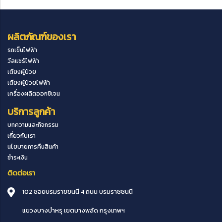
ผลิตภัณฑ์ของเรา
รถเข็นไฟฟ้า
วีลแชร์ไฟฟ้า
เตียงผู้ป่วย
เตียงผู้ป่วยไฟฟ้า
เครื่องผลิตออกซิเจน
บริการลูกค้า
บทความและกิจกรรม
เกี่ยวกับเรา
นโยบายการคืนสินค้า
ชำระเงิน
ติดต่อเรา
102 ซอยบรมราขขนนี 4 ถนน บรมราชชนนี
แขวงบางบำหรุ
เขตบางพลัด
กรุงเทพฯ