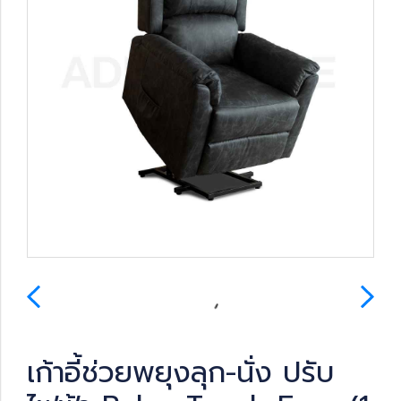
เก้าอี้ช่วยพยุงลุก-นั่ง ปรับ