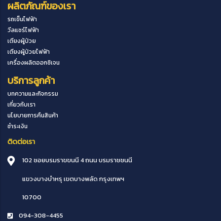
ผลิตภัณฑ์ของเรา
รถเข็นไฟฟ้า
วีลแชร์ไฟฟ้า
เตียงผู้ป่วย
เตียงผู้ป่วยไฟฟ้า
เครื่องผลิตออกซิเจน
บริการลูกค้า
บทความและกิจกรรม
เกี่ยวกับเรา
นโยบายการคืนสินค้า
ชำระเงิน
ติดต่อเรา
102 ซอยบรมราขขนนี 4 ถนน บรมราชชนนี
แขวงบางบำหรุ
เขตบางพลัด
กรุงเทพฯ
10700
094-308-4455