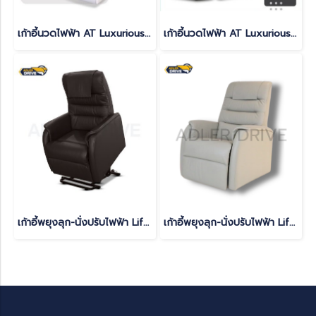
เก้าอี้นวดไฟฟ้า AT Luxurious สี LIGHT GRAY
เก้าอี้นวดไฟฟ้า AT Luxurious สี BLACK
เก้าอี้พยุงลุก-นั่งปรับไฟฟ้า Lift Up Chair สีช็อคโกแลต
เก้าอี้พยุงลุก-นั่งปรับไฟฟ้า Lift Up Chair สีเทา